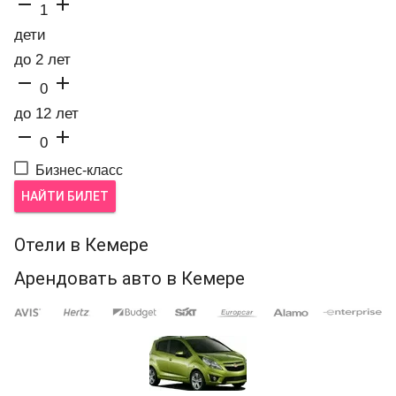


1
дети
до 2 лет


0
до 12 лет


0
Бизнес-класс
НАЙТИ БИЛЕТ
Отели в Кемере
Арендовать авто в Кемере