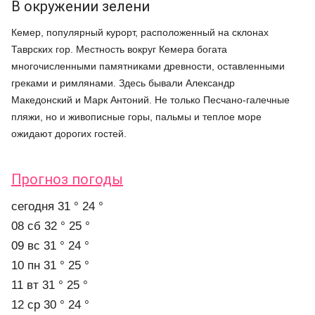
В окружении зелени
Кемер, популярный курорт, расположенный на склонах
Таврских гор. Местность вокруг Кемера богата
многочисленными памятниками древности, оставленными
греками и римлянами. Здесь бывали Александр
Македонский и Марк Антоний. Не только Песчано-галечные
пляжи, но и живописные горы, пальмы и теплое море
ожидают дорогих гостей.
Прогноз погоды
cегодня
31 °
24 °
08 сб
32 °
25 °
09 вс
31 °
24 °
10 пн
31 °
25 °
11 вт
31 °
25 °
12 ср
30 °
24 °