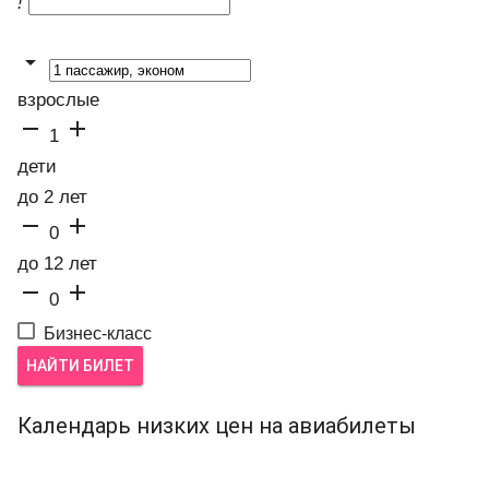
!

взрослые


1
дети
до 2 лет


0
до 12 лет


0
Бизнес-класс
НАЙТИ БИЛЕТ
Календарь низких цен на авиабилеты