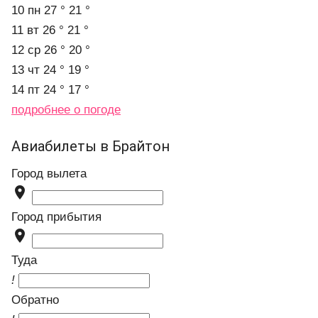
10 пн
27 °
21 °
11 вт
26 °
21 °
12 ср
26 °
20 °
13 чт
24 °
19 °
14 пт
24 °
17 °
подробнее о погоде
Авиабилеты в Брайтон
Город вылета

Город прибытия

Туда
!
Обратно