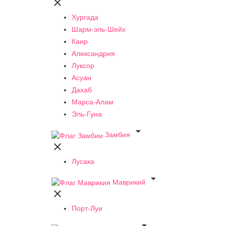

Хургада
Шарм-эль-Шейх
Каир
Александрия
Луксор
Асуан
Дахаб
Марса-Алам
Эль-Гуна

Замбия

Лусака

Маврикий

Порт-Луи
