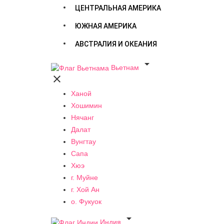
ЦЕНТРАЛЬНАЯ АМЕРИКА
ЮЖНАЯ АМЕРИКА
АВСТРАЛИЯ И ОКЕАНИЯ

Вьетнам

Ханой
Хошимин
Нячанг
Далат
Вунгтау
Сапа
Хюэ
г. Муйне
г. Хой Ан
о. Фукуок

Индия