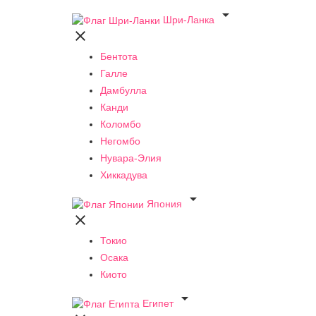

Шри-Ланка

Бентота
Галле
Дамбулла
Канди
Коломбо
Негомбо
Нувара-Элия
Хиккадува

Япония

Токио
Осака
Киото

Египет