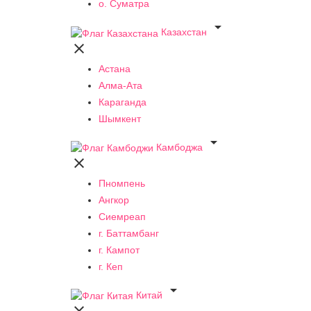
о. Суматра

Казахстан

Астана
Алма-Ата
Караганда
Шымкент

Камбоджа

Пномпень
Ангкор
Сиемреап
г. Баттамбанг
г. Кампот
г. Кеп

Китай