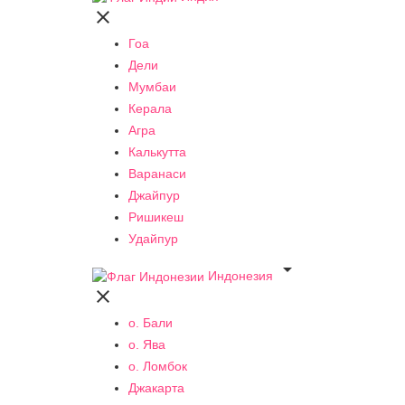

Гоа
Дели
Мумбаи
Керала
Агра
Калькутта
Варанаси
Джайпур
Ришикеш
Удайпур

Индонезия

о. Бали
о. Ява
о. Ломбок
Джакарта