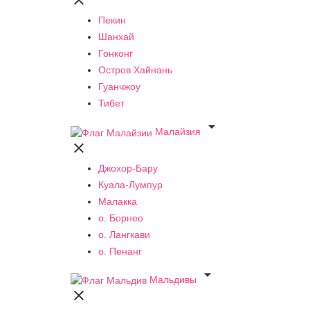

Пекин
Шанхай
Гонконг
Остров Хайнань
Гуанчжоу
Тибет

Малайзия

Джохор-Бару
Куала-Лумпур
Малакка
о. Борнео
о. Лангкави
о. Пенанг

Мальдивы
