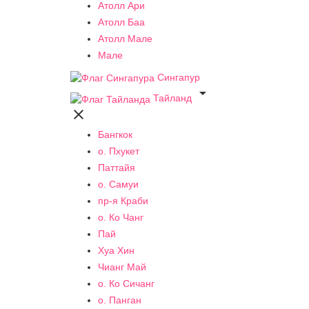
Атолл Ари
Атолл Баа
Атолл Мале
Мале
Сингапур

Тайланд

Бангкок
о. Пхукет
Паттайя
о. Самуи
пр-я Краби
о. Ко Чанг
Пай
Хуа Хин
Чианг Май
о. Ко Сичанг
о. Панган