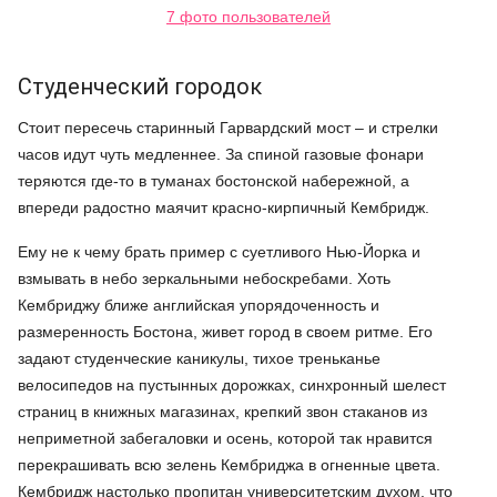
7 фото пользователей
Студенческий городок
Стоит пересечь старинный Гарвардский мост – и стрелки
часов идут чуть медленнее. За спиной газовые фонари
теряются где-то в туманах бостонской набережной, а
впереди радостно маячит красно-кирпичный Кембридж.
Ему не к чему брать пример с суетливого Нью-Йорка и
взмывать в небо зеркальными небоскребами. Хоть
Кембриджу ближе английская упорядоченность и
размеренность Бостона, живет город в своем ритме. Его
задают студенческие каникулы, тихое треньканье
велосипедов на пустынных дорожках, синхронный шелест
страниц в книжных магазинах, крепкий звон стаканов из
неприметной забегаловки и осень, которой так нравится
перекрашивать всю зелень Кембриджа в огненные цвета.
Кембридж настолько пропитан университетским духом, что