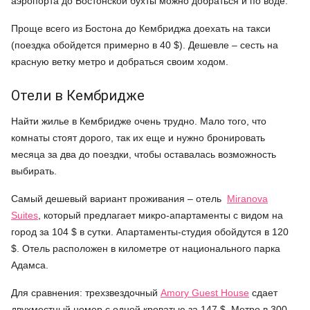
аэропорта до Бостонской бухты можно добраться и по воде.
Проще всего из Бостона до Кембриджа доехать на такси
(поездка обойдется примерно в 40 $). Дешевле – сесть на
красную ветку метро и добраться своим ходом.
Отели в Кембридже
Найти жилье в Кембридже очень трудно. Мало того, что
комнаты стоят дорого, так их еще и нужно бронировать
месяца за два до поездки, чтобы оставалась возможность
выбирать.
Самый дешевый вариант проживания – отель
Miranova
Suites
, который предлагает микро-апартаменты с видом на
город за 104 $ в сутки. Апартаменты-студия обойдутся в 120
$. Отель расположен в километре от национального парка
Адамса.
Для сравнения: трехзвездочный
Amory Guest House
сдает
двухместный номер с одной кроватью за 147 $. Метро в 300