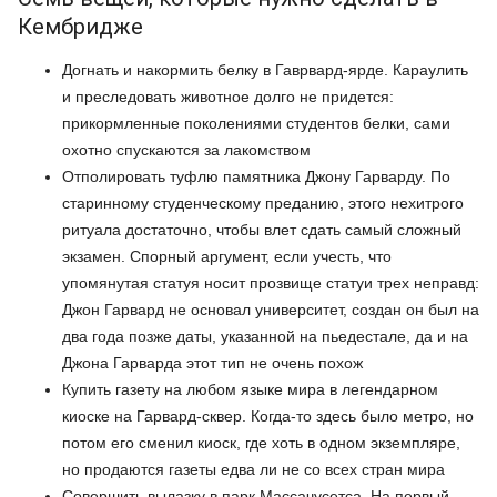
Кембридже
Догнать и накормить белку в Гаврвард-ярде. Караулить
и преследовать животное долго не придется:
прикормленные поколениями студентов белки, сами
охотно спускаются за лакомством
Отполировать туфлю памятника Джону Гарварду. По
старинному студенческому преданию, этого нехитрого
ритуала достаточно, чтобы влет сдать самый сложный
экзамен. Спорный аргумент, если учесть, что
упомянутая статуя носит прозвище статуи трех неправд:
Джон Гарвард не основал университет, создан он был на
два года позже даты, указанной на пьедестале, да и на
Джона Гарварда этот тип не очень похож
Купить газету на любом языке мира в легендарном
киоске на Гарвард-сквер. Когда-то здесь было метро, но
потом его сменил киоск, где хоть в одном экземпляре,
но продаются газеты едва ли не со всех стран мира
Совершить вылазку в парк Массачусетса. На первый