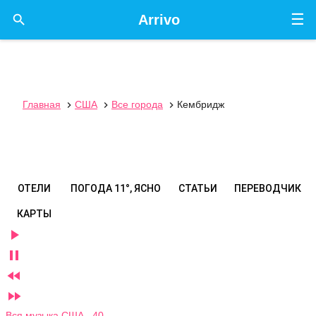
☰

Arrivo
Главная
США
Все города
Кембридж



ОТЕЛИ
ПОГОДА
11°, ЯСНО
СТАТЬИ
ПЕРЕВОДЧИК
КАРТЫ




Вся музыка США 40