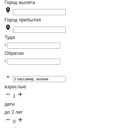
Город вылета

Город прибытия

Туда
!
Обратно
!

взрослые


1
дети
до 2 лет


0