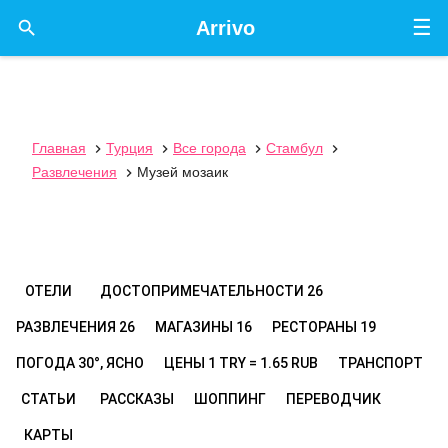
☰

Arrivo
Главная
Турция
Все города
Стамбул




Развлечения
Музей мозаик

ОТЕЛИ
ДОСТОПРИМЕЧАТЕЛЬНОСТИ
26
РАЗВЛЕЧЕНИЯ
26
МАГАЗИНЫ
16
РЕСТОРАНЫ
19
ПОГОДА
30°, ЯСНО
ЦЕНЫ
1 TRY = 1.65 RUB
ТРАНСПОРТ
СТАТЬИ
РАССКАЗЫ
ШОППИНГ
ПЕРЕВОДЧИК
КАРТЫ