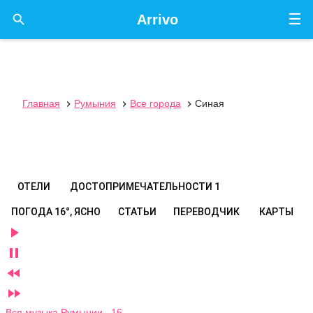
☰

Arrivo
Главная
Румыния
Все города
Синая



ОТЕЛИ
ДОСТОПРИМЕЧАТЕЛЬНОСТИ
1
ПОГОДА
16°, ЯСНО
СТАТЬИ
ПЕРЕВОДЧИК
КАРТЫ




Вся музыка Румынии 16