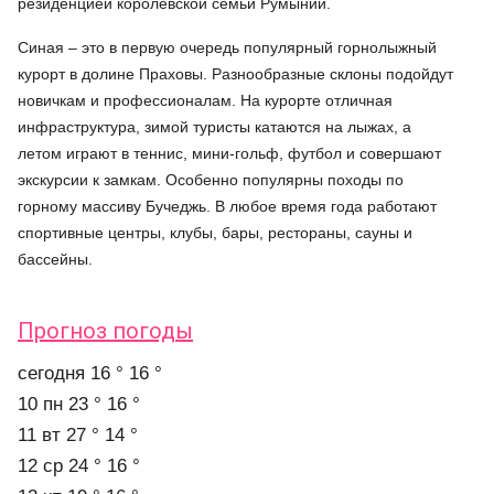
резиденцией королевской семьи Румынии.
Синая – это в первую очередь популярный горнолыжный
курорт в долине Праховы. Разнообразные склоны подойдут
новичкам и профессионалам. На курорте отличная
инфраструктура, зимой туристы катаются на лыжах, а
летом играют в теннис, мини-гольф, футбол и совершают
экскурсии к замкам. Особенно популярны походы по
горному массиву Бучеджь. В любое время года работают
спортивные центры, клубы, бары, рестораны, сауны и
бассейны.
Прогноз погоды
cегодня
16 °
16 °
10 пн
23 °
16 °
11 вт
27 °
14 °
12 ср
24 °
16 °