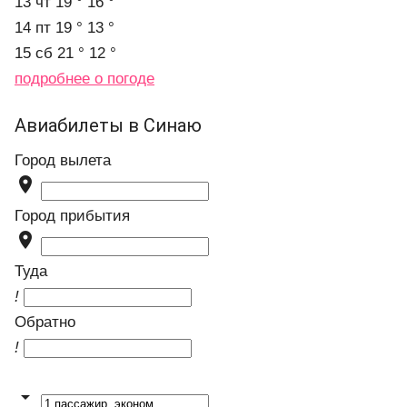
13 чт
19 °
16 °
14 пт
19 °
13 °
15 сб
21 °
12 °
подробнее о погоде
Авиабилеты в Синаю
Город вылета

Город прибытия

Туда
!
Обратно
!
