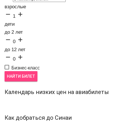
взрослые


1
дети
до 2 лет


0
до 12 лет


0
Бизнес-класс
НАЙТИ БИЛЕТ
Календарь низких цен на авиабилеты
Как добраться до Синаи