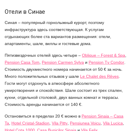
Отели в Синае
Синая – популярный горнолыжный курорт, поэтому
инфраструктура здесь соответствующая. К услугам
отдыхающих более ста вариантов размещения: отели,
апартаменты, шале, виллы и гостевые дома.
Пятизвездочных отелей здесь четыре –
Oblique – Forest & Spa
,
Pension Casa Tom
,
Pension Carmen Sylva
и
Pension Tv Condor
.
Стоимость двухместного номера начинается от 50 € за ночь.
Много положительных отзывов у шале
Le Chalet des Rêves
.
Гости могут отдохнуть в атмосфере абсолютного
умиротворения и спокойствия. Шале состоит из трех спален,
кухни, отдельной столовой, двух ванных комнат и террасы.
Стоимость аренды начинается от 140 €.
Остановиться в пределах 20 € можно в
Pension Sinaia – Casa
Ta
,
Hotel Cristal-Stadion
,
Vila Pitty
,
Pensiunea Voicu
,
Vila Lucica
,
Hotel Cota 1000
,
Casa Bunicilor Sinaia
и
Vila Felix
.