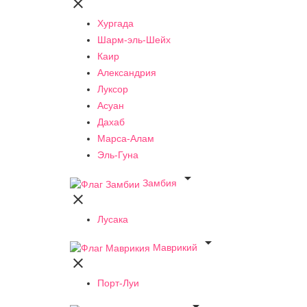

Хургада
Шарм-эль-Шейх
Каир
Александрия
Луксор
Асуан
Дахаб
Марса-Алам
Эль-Гуна

Замбия

Лусака

Маврикий

Порт-Луи
