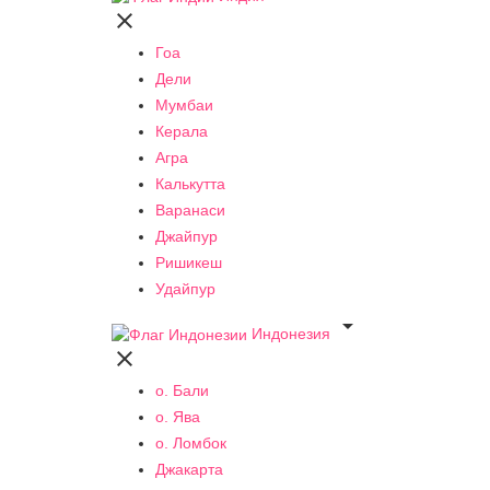

Гоа
Дели
Мумбаи
Керала
Агра
Калькутта
Варанаси
Джайпур
Ришикеш
Удайпур

Индонезия

о. Бали
о. Ява
о. Ломбок
Джакарта