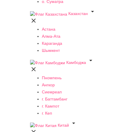
о. Суматра

Казахстан

Астана
Алма-Ата
Караганда
Шымкент

Камбоджа

Пномпень
Ангкор
Сиемреап
г. Баттамбанг
г. Кампот
г. Кеп

Китай