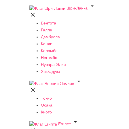

Шри-Ланка

Бентота
Галле
Дамбулла
Канди
Коломбо
Негомбо
Нувара-Элия
Хиккадува

Япония

Токио
Осака
Киото

Египет