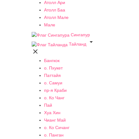
Атолл Ари
Атолл Баа
Атолл Мале
Мале
Сингапур

Тайланд

Бангкок
о. Пхукет
Паттайя
о. Самуи
пр-я Краби
о. Ко Чанг
Пай
Хуа Хин
Чианг Май
о. Ко Сичанг
о. Панган