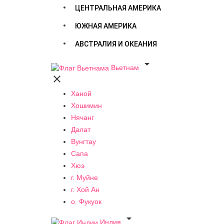
ЦЕНТРАЛЬНАЯ АМЕРИКА
ЮЖНАЯ АМЕРИКА
АВСТРАЛИЯ И ОКЕАНИЯ

Вьетнам

Ханой
Хошимин
Нячанг
Далат
Вунгтау
Сапа
Хюэ
г. Муйне
г. Хой Ан
о. Фукуок

Индия