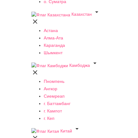
о. Суматра

Казахстан

Астана
Алма-Ата
Караганда
Шымкент

Камбоджа

Пномпень
Ангкор
Сиемреап
г. Баттамбанг
г. Кампот
г. Кеп

Китай