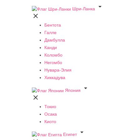

Шри-Ланка

Бентота
Галле
Дамбулла
Канди
Коломбо
Негомбо
Нувара-Элия
Хиккадува

Япония

Токио
Осака
Киото

Египет