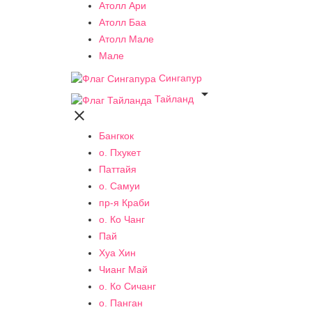
Атолл Ари
Атолл Баа
Атолл Мале
Мале
Сингапур

Тайланд

Бангкок
о. Пхукет
Паттайя
о. Самуи
пр-я Краби
о. Ко Чанг
Пай
Хуа Хин
Чианг Май
о. Ко Сичанг
о. Панган