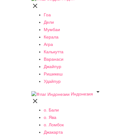

Гоа
Дели
Мумбаи
Керала
Агра
Калькутта
Варанаси
Джайпур
Ришикеш
Удайпур

Индонезия

о. Бали
о. Ява
о. Ломбок
Джакарта