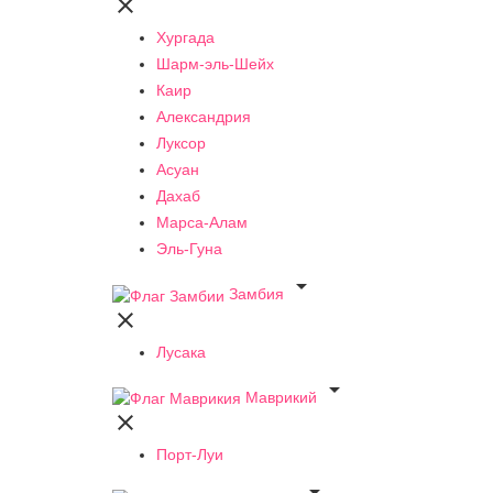

Хургада
Шарм-эль-Шейх
Каир
Александрия
Луксор
Асуан
Дахаб
Марса-Алам
Эль-Гуна

Замбия

Лусака

Маврикий

Порт-Луи
