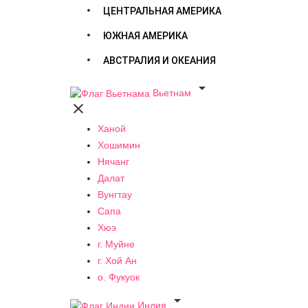
ЦЕНТРАЛЬНАЯ АМЕРИКА
ЮЖНАЯ АМЕРИКА
АВСТРАЛИЯ И ОКЕАНИЯ

Вьетнам

Ханой
Хошимин
Нячанг
Далат
Вунгтау
Сапа
Хюэ
г. Муйне
г. Хой Ан
о. Фукуок

Индия