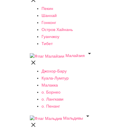

Пекин
Шанхай
Гонконг
Остров Хайнань
Гуанчжоу
Тибет

Малайзия

Джохор-Бару
Куала-Лумпур
Малакка
о. Борнео
о. Лангкави
о. Пенанг

Мальдивы
