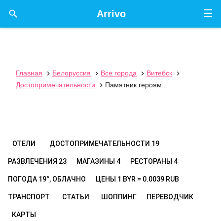
☰

Arrivo
Главная
Белоруссия
Все города
Витебск




Достопримечательности
Памятник героям...

ОТЕЛИ
ДОСТОПРИМЕЧАТЕЛЬНОСТИ
19
РАЗВЛЕЧЕНИЯ
23
МАГАЗИНЫ
4
РЕСТОРАНЫ
4
ПОГОДА
19°, ОБЛАЧНО
ЦЕНЫ
1 BYR = 0.0039 RUB
ТРАНСПОРТ
СТАТЬИ
ШОППИНГ
ПЕРЕВОДЧИК
КАРТЫ