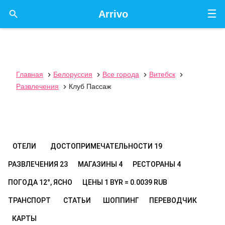
☰

Arrivo
Главная
Белоруссия
Все города
Витебск




Развлечения
Клуб Пассаж

ОТЕЛИ
ДОСТОПРИМЕЧАТЕЛЬНОСТИ
19
РАЗВЛЕЧЕНИЯ
23
МАГАЗИНЫ
4
РЕСТОРАНЫ
4
ПОГОДА
12°, ЯСНО
ЦЕНЫ
1 BYR = 0.0039 RUB
ТРАНСПОРТ
СТАТЬИ
ШОППИНГ
ПЕРЕВОДЧИК
КАРТЫ