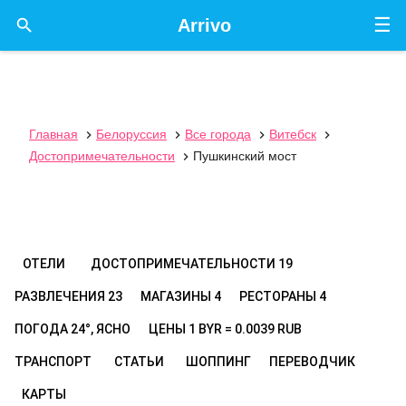
☰

Arrivo
Главная
Белоруссия
Все города
Витебск




Достопримечательности
Пушкинский мост

ОТЕЛИ
ДОСТОПРИМЕЧАТЕЛЬНОСТИ
19
РАЗВЛЕЧЕНИЯ
23
МАГАЗИНЫ
4
РЕСТОРАНЫ
4
ПОГОДА
24°, ЯСНО
ЦЕНЫ
1 BYR = 0.0039 RUB
ТРАНСПОРТ
СТАТЬИ
ШОППИНГ
ПЕРЕВОДЧИК
КАРТЫ