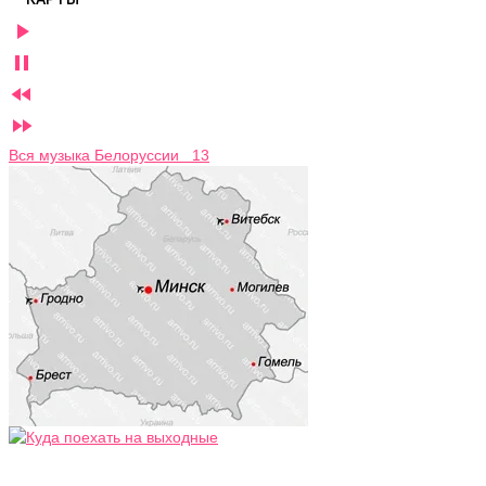




Вся музыка Белоруссии 13