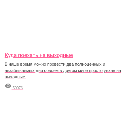
Куда поехать на выходные
В наше время можно провести два полноценных и
незабываемых дня совсем в другом мире просто уехав на
выходные.

50076