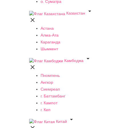
о. Суматра

Казахстан

Астана
Алма-Ата
Караганда
Шымкент

Камбоджа

Пномпень
Ангкор
Сиемреап
г. Баттамбанг
г. Кампот
г. Кеп

Китай