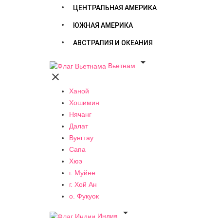
ЦЕНТРАЛЬНАЯ АМЕРИКА
ЮЖНАЯ АМЕРИКА
АВСТРАЛИЯ И ОКЕАНИЯ

Вьетнам

Ханой
Хошимин
Нячанг
Далат
Вунгтау
Сапа
Хюэ
г. Муйне
г. Хой Ан
о. Фукуок

Индия