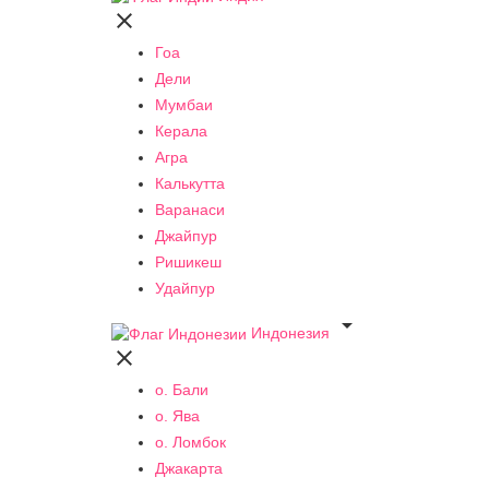

Гоа
Дели
Мумбаи
Керала
Агра
Калькутта
Варанаси
Джайпур
Ришикеш
Удайпур

Индонезия

о. Бали
о. Ява
о. Ломбок
Джакарта