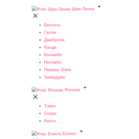

Шри-Ланка

Бентота
Галле
Дамбулла
Канди
Коломбо
Негомбо
Нувара-Элия
Хиккадува

Япония

Токио
Осака
Киото

Египет