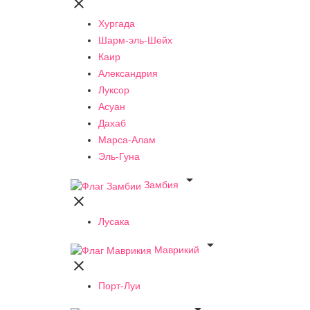

Хургада
Шарм-эль-Шейх
Каир
Александрия
Луксор
Асуан
Дахаб
Марса-Алам
Эль-Гуна

Замбия

Лусака

Маврикий

Порт-Луи
