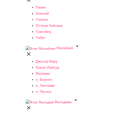

Пекин
Шанхай
Гонконг
Остров Хайнань
Гуанчжоу
Тибет

Малайзия

Джохор-Бару
Куала-Лумпур
Малакка
о. Борнео
о. Лангкави
о. Пенанг

Мальдивы
