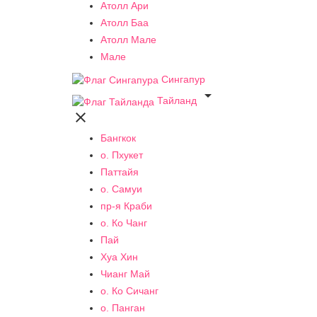
Атолл Ари
Атолл Баа
Атолл Мале
Мале
Сингапур

Тайланд

Бангкок
о. Пхукет
Паттайя
о. Самуи
пр-я Краби
о. Ко Чанг
Пай
Хуа Хин
Чианг Май
о. Ко Сичанг
о. Панган