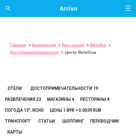
☰

Arrivo
Главная
Белоруссия
Все города
Витебск




Достопримечательности
Центр Витебска

ОТЕЛИ
ДОСТОПРИМЕЧАТЕЛЬНОСТИ
19
РАЗВЛЕЧЕНИЯ
23
МАГАЗИНЫ
4
РЕСТОРАНЫ
4
ПОГОДА
13°, ЯСНО
ЦЕНЫ
1 BYR = 0.0039 RUB
ТРАНСПОРТ
СТАТЬИ
ШОППИНГ
ПЕРЕВОДЧИК
КАРТЫ