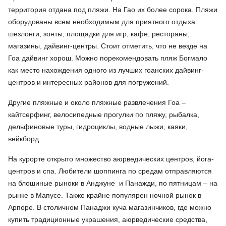
территория отдана под пляжи. На Гао их более сорока. Пляжи
оборудованы всем необходимым для приятного отдыха:
шезлонги, зонты, площадки для игр, кафе, рестораны,
магазины, дайвинг-центры. Стоит отметить, что не везде на
Гоа дайвинг хорош. Можно порекомендовать пляж Богмало
как место нахождения одного из лучших гоанских дайвинг-
центров и интересных районов для погружений.
Другие пляжные и около пляжные развлечения Гоа –
кайтсерфинг, велосипедные прогулки по пляжу, рыбалка,
дельфиновые туры, гидроциклы, водные лыжи, каяки,
вейкборд.
На курорте открыто множество аюрведических центров, йога-
центров и спа. Любители шоппинга по средам отправляются
на блошиные рыноки в Анджуне и Панажди, по пятницам – на
рынке в Мапусе. Также крайне популярен ночной рынок в
Арпоре. В столичном Панаджи куча магазинчиков, где можно
купить традиционные украшения, аюрведические средства,