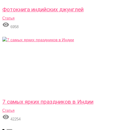
Фотокнига индийских джунглей
Статья

6958
7 самых ярких праздников в Индии
Статья

42254