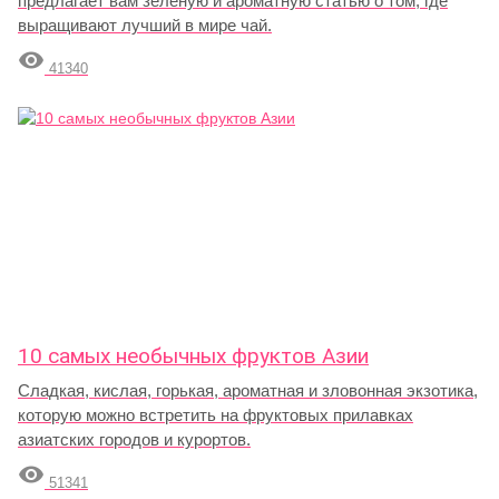
предлагает вам зеленую и ароматную статью о том, где
выращивают лучший в мире чай.

41340
10 самых необычных фруктов Азии
Сладкая, кислая, горькая, ароматная и зловонная экзотика,
которую можно встретить на фруктовых прилавках
азиатских городов и курортов.

51341