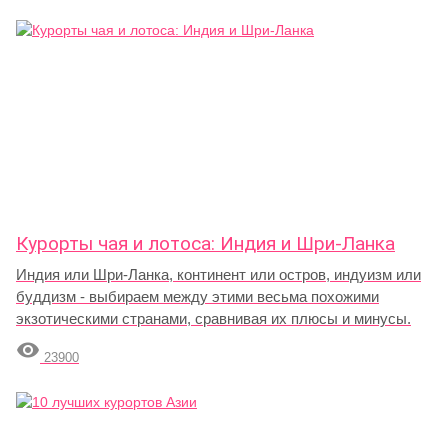
Курорты чая и лотоса: Индия и Шри-Ланка
Индия или Шри-Ланка, континент или остров, индуизм или
буддизм - выбираем между этими весьма похожими
экзотическими странами, сравнивая их плюсы и минусы.

23900