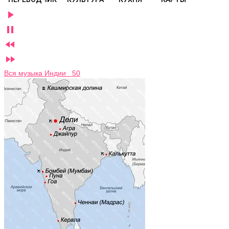




Вся музыка Индии 50