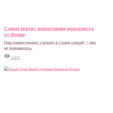
С меня хватит: впечатления журналиста
от Индии
Наш корреспондент съездил в страну специй — ему
не понравилось.

12377