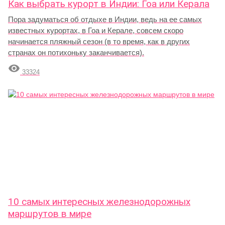
Как выбрать курорт в Индии: Гоа или Керала
Пора задуматься об отдыхе в Индии, ведь на ее самых
известных курортах, в Гоа и Керале, совсем скоро
начинается пляжный сезон (в то время, как в других
странах он потихоньку заканчивается).

33324
10 самых интересных железнодорожных
маршрутов в мире