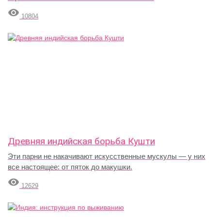

10804
Древняя индийская борьба Кушти
Эти парни не накачивают искусственные мускулы — у них
все настоящее: от пяток до макушки.

12629