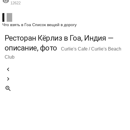

12622
Что взять в Гоа
Список вещей в дорогу
Ресторан Кёрлиз в Гоа, Индия —
описание, фото
Curlie's Cafe / Curlie's Beach
Club


