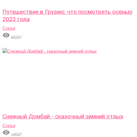
Путешествие в Грузию: что посмотреть осенью
2023 года
Статья

44247
Снежный Домбай - сказочный зимний отдых
Статья

14547