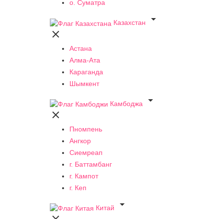
о. Суматра

Казахстан

Астана
Алма-Ата
Караганда
Шымкент

Камбоджа

Пномпень
Ангкор
Сиемреап
г. Баттамбанг
г. Кампот
г. Кеп

Китай