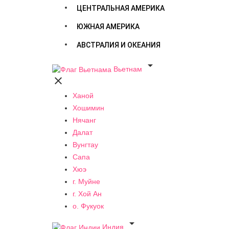
ЦЕНТРАЛЬНАЯ АМЕРИКА
ЮЖНАЯ АМЕРИКА
АВСТРАЛИЯ И ОКЕАНИЯ

Вьетнам

Ханой
Хошимин
Нячанг
Далат
Вунгтау
Сапа
Хюэ
г. Муйне
г. Хой Ан
о. Фукуок

Индия