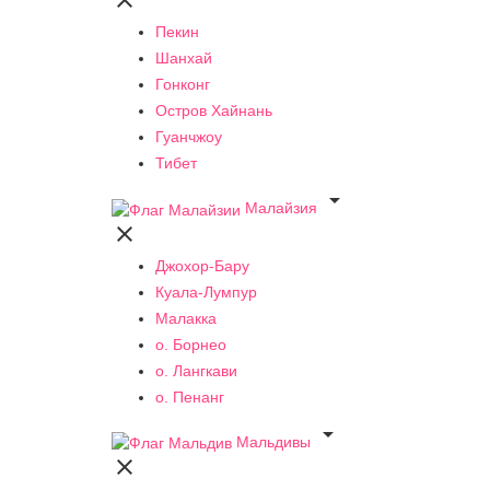

Пекин
Шанхай
Гонконг
Остров Хайнань
Гуанчжоу
Тибет

Малайзия

Джохор-Бару
Куала-Лумпур
Малакка
о. Борнео
о. Лангкави
о. Пенанг

Мальдивы
