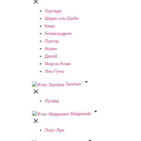

Хургада
Шарм-эль-Шейх
Каир
Александрия
Луксор
Асуан
Дахаб
Марса-Алам
Эль-Гуна

Замбия

Лусака

Маврикий

Порт-Луи
