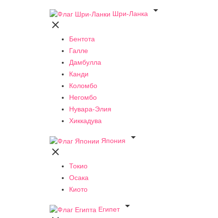

Шри-Ланка

Бентота
Галле
Дамбулла
Канди
Коломбо
Негомбо
Нувара-Элия
Хиккадува

Япония

Токио
Осака
Киото

Египет