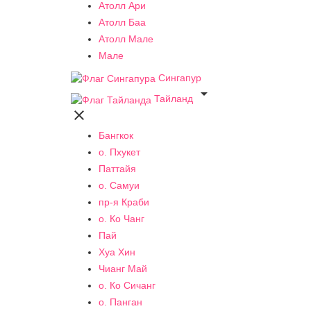
Атолл Ари
Атолл Баа
Атолл Мале
Мале
Сингапур

Тайланд

Бангкок
о. Пхукет
Паттайя
о. Самуи
пр-я Краби
о. Ко Чанг
Пай
Хуа Хин
Чианг Май
о. Ко Сичанг
о. Панган