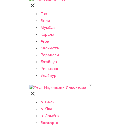

Гоа
Дели
Мумбаи
Керала
Агра
Калькутта
Варанаси
Джайпур
Ришикеш
Удайпур

Индонезия

о. Бали
о. Ява
о. Ломбок
Джакарта