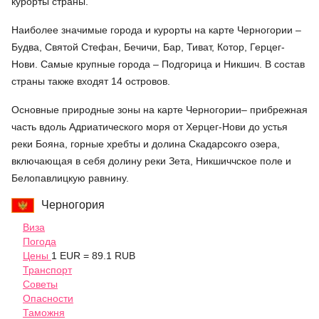
курорты страны.
Наиболее значимые города и курорты на карте Черногории –
Будва, Святой Стефан, Бечичи, Бар, Тиват, Котор, Герцег-
Нови. Самые крупные города – Подгорица и Никшич. В состав
страны также входят 14 островов.
Основные природные зоны на карте Черногории– прибрежная
часть вдоль Адриатического моря от Херцег-Нови до устья
реки Бояна, горные хребты и долина Скадарсокго озера,
включающая в себя долину реки Зета, Никшиччское поле и
Белопавлицкую равнину.
Черногория
Виза
Погода
Цены
1 EUR = 89.1 RUB
Транспорт
Советы
Опасности
Таможня