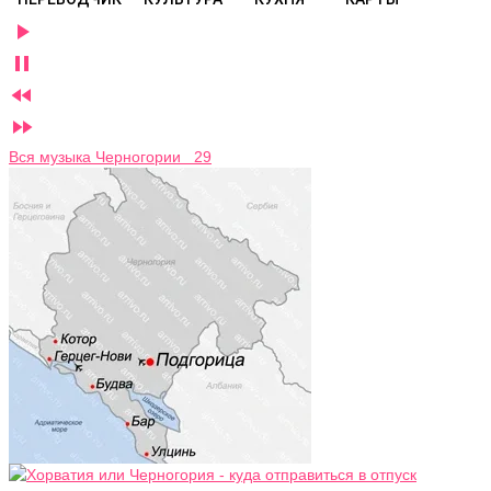




Вся музыка Черногории 29