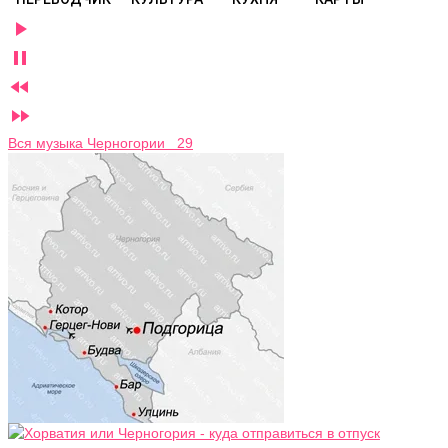




Вся музыка Черногории 29