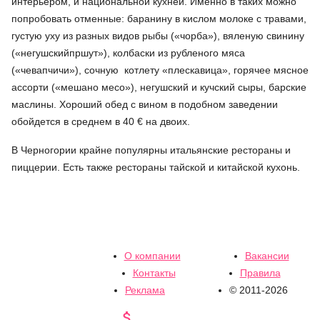
интерьером, и национальной кухней. Именно в таких можно
попробовать отменные: баранину в кислом молоке с травами,
густую уху из разных видов рыбы («чорба»), вяленую свинину
(«негушскийпршут»), колбаски из рубленого мяса
(«чевапчичи»), сочную котлету «плескавица», горячее мясное
ассорти («мешано месо»), негушский и кучский сыры, барские
маслины. Хороший обед с вином в подобном заведении
обойдется в среднем в 40 € на двоих.
В Черногории крайне популярны итальянские рестораны и
пиццерии. Есть также рестораны тайской и китайской кухонь.
О компании
Вакансии
Контакты
Правила
Реклама
© 2011-2026
