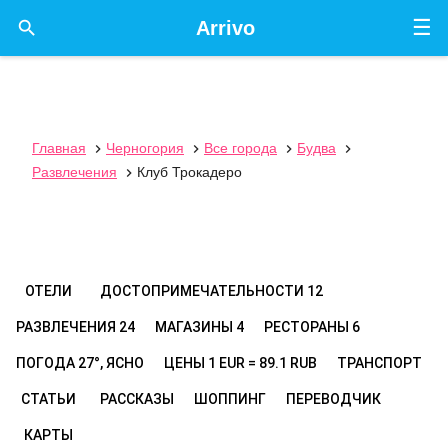
☰

Arrivo
Главная
Черногория
Все города
Будва




Развлечения
Клуб Трокадеро

ОТЕЛИ
ДОСТОПРИМЕЧАТЕЛЬНОСТИ
12
РАЗВЛЕЧЕНИЯ
24
МАГАЗИНЫ
4
РЕСТОРАНЫ
6
ПОГОДА
27°, ЯСНО
ЦЕНЫ
1 EUR = 89.1 RUB
ТРАНСПОРТ
СТАТЬИ
РАССКАЗЫ
ШОППИНГ
ПЕРЕВОДЧИК
КАРТЫ