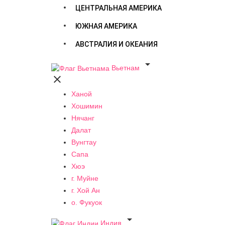
ЦЕНТРАЛЬНАЯ АМЕРИКА
ЮЖНАЯ АМЕРИКА
АВСТРАЛИЯ И ОКЕАНИЯ

Вьетнам

Ханой
Хошимин
Нячанг
Далат
Вунгтау
Сапа
Хюэ
г. Муйне
г. Хой Ан
о. Фукуок

Индия