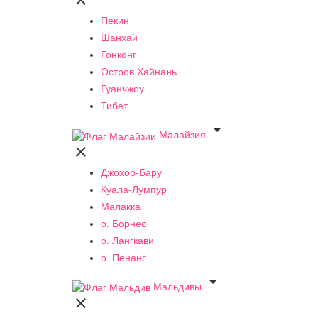

Пекин
Шанхай
Гонконг
Остров Хайнань
Гуанчжоу
Тибет

Малайзия

Джохор-Бару
Куала-Лумпур
Малакка
о. Борнео
о. Лангкави
о. Пенанг

Мальдивы
