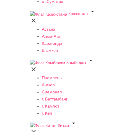
о. Суматра

Казахстан

Астана
Алма-Ата
Караганда
Шымкент

Камбоджа

Пномпень
Ангкор
Сиемреап
г. Баттамбанг
г. Кампот
г. Кеп

Китай