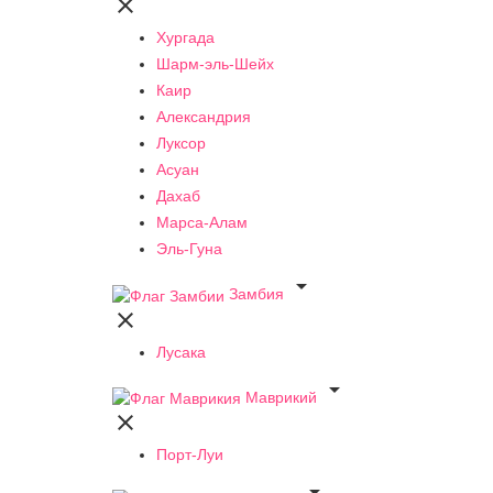

Хургада
Шарм-эль-Шейх
Каир
Александрия
Луксор
Асуан
Дахаб
Марса-Алам
Эль-Гуна

Замбия

Лусака

Маврикий

Порт-Луи
