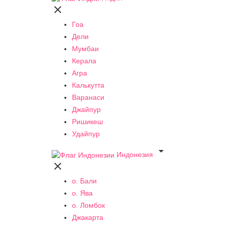

Гоа
Дели
Мумбаи
Керала
Агра
Калькутта
Варанаси
Джайпур
Ришикеш
Удайпур

Индонезия

о. Бали
о. Ява
о. Ломбок
Джакарта