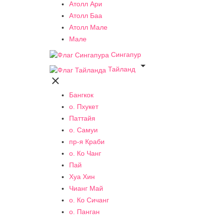
Атолл Ари
Атолл Баа
Атолл Мале
Мале
Сингапур

Тайланд

Бангкок
о. Пхукет
Паттайя
о. Самуи
пр-я Краби
о. Ко Чанг
Пай
Хуа Хин
Чианг Май
о. Ко Сичанг
о. Панган