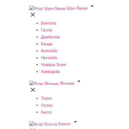

Шри-Ланка

Бентота
Галле
Дамбулла
Канди
Коломбо
Негомбо
Нувара-Элия
Хиккадува

Япония

Токио
Осака
Киото

Египет