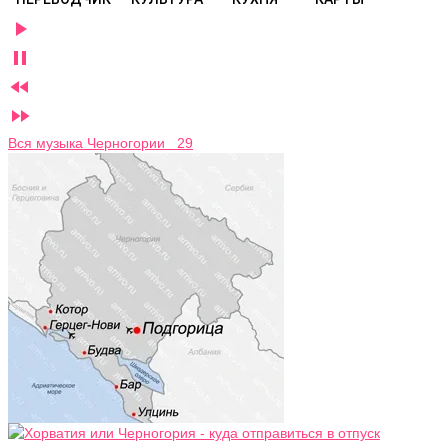




Вся музыка Черногории 29