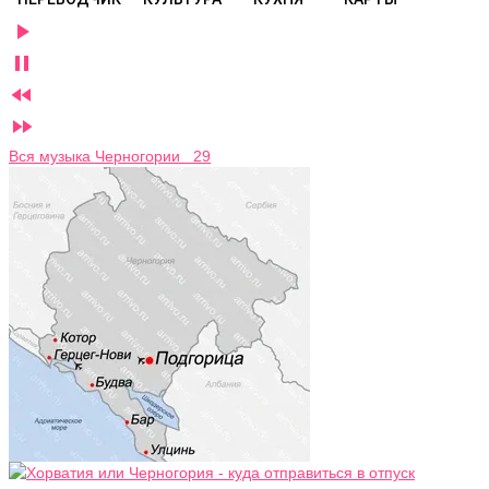




Вся музыка Черногории 29