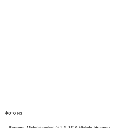
Фото
из
Венгрия, Miskolctapolcai út 1-3, 3519 Miskolc, Hungary