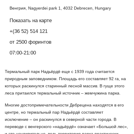
Венгрия, Nagyerdei park 1, 4032 Debrecen, Hungary
Показать на карте
+(36 52) 514 121
от 2500 форинтов
07:00-21:00
Термальный парк Надьёрдё еще с 1939 года считается
природным заповедником. Площадь его составляет 92 га, на
которых раскинулся старинный лесной массив. В гуще этого
леса притаился термальный источник – жемчужина парка.
Многие достопримечательности Дебрецена находятся в его
центре, но термальный пар Надьёрдё составляет
исключение – он раскинулся в северной части города. В
переводе с венгерского «надьёрдё» означает «Большой лес»,
и это неудивительно, ведь территория парка практически