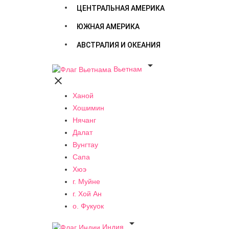
ЦЕНТРАЛЬНАЯ АМЕРИКА
ЮЖНАЯ АМЕРИКА
АВСТРАЛИЯ И ОКЕАНИЯ

Вьетнам

Ханой
Хошимин
Нячанг
Далат
Вунгтау
Сапа
Хюэ
г. Муйне
г. Хой Ан
о. Фукуок

Индия