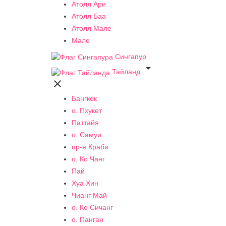
Атолл Ари
Атолл Баа
Атолл Мале
Мале
Сингапур

Тайланд

Бангкок
о. Пхукет
Паттайя
о. Самуи
пр-я Краби
о. Ко Чанг
Пай
Хуа Хин
Чианг Май
о. Ко Сичанг
о. Панган