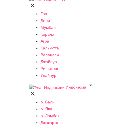

Гоа
Дели
Мумбаи
Керала
Агра
Калькутта
Варанаси
Джайпур
Ришикеш
Удайпур

Индонезия

о. Бали
о. Ява
о. Ломбок
Джакарта