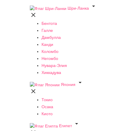

Шри-Ланка

Бентота
Галле
Дамбулла
Канди
Коломбо
Негомбо
Нувара-Элия
Хиккадува

Япония

Токио
Осака
Киото

Египет