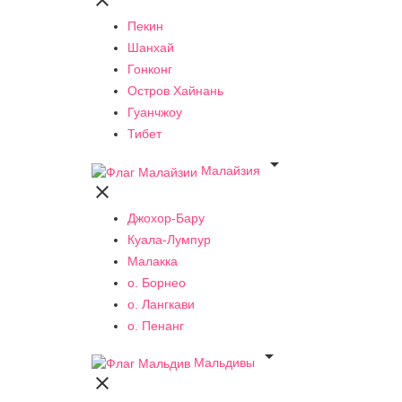

Пекин
Шанхай
Гонконг
Остров Хайнань
Гуанчжоу
Тибет

Малайзия

Джохор-Бару
Куала-Лумпур
Малакка
о. Борнео
о. Лангкави
о. Пенанг

Мальдивы
