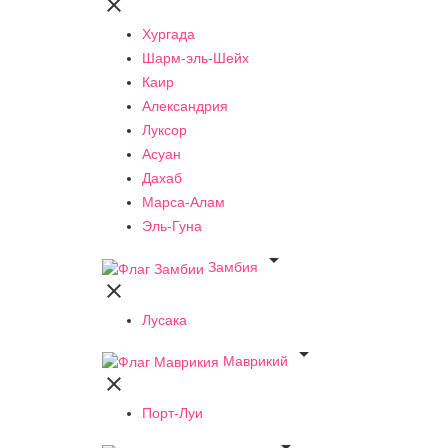

Хургада
Шарм-эль-Шейх
Каир
Александрия
Луксор
Асуан
Дахаб
Марса-Алам
Эль-Гуна

Замбия

Лусака

Маврикий

Порт-Луи
