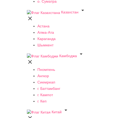
о. Суматра

Казахстан

Астана
Алма-Ата
Караганда
Шымкент

Камбоджа

Пномпень
Ангкор
Сиемреап
г. Баттамбанг
г. Кампот
г. Кеп

Китай