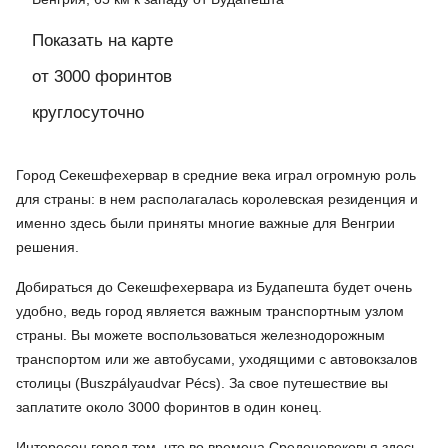
Показать на карте
от 3000 форинтов
круглосуточно
Город Секешфехервар в средние века играл огромную роль
для страны: в нем располагалась королевская резиденция и
именно здесь были приняты многие важные для Венгрии
решения.
Добираться до Секешфехервара из Будапешта будет очень
удобно, ведь город является важным транспортным узлом
страны. Вы можете воспользоваться железнодорожным
транспортом или же автобусами, уходящими с автовокзалов
столицы (Buszpályaudvar Pécs‎). За свое путешествие вы
заплатите около 3000 форинтов в один конец.
Интересен город тем, что во времена Среденевековья здесь