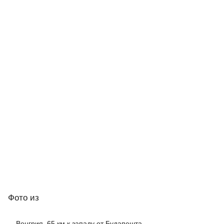
Фото
из
Венгрия, 65 км к западу от Будапешта