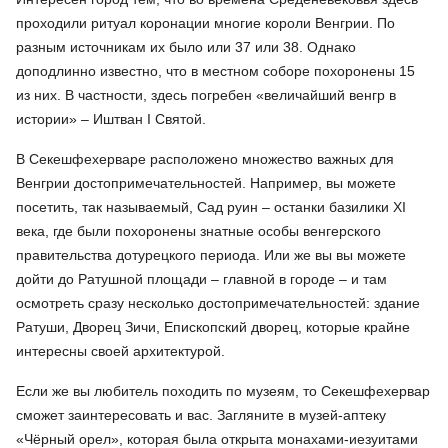
проходили ритуал коронации многие короли Венгрии. По
разным источникам их было или 37 или 38. Однако
доподлинно известно, что в местном соборе похоронены 15
из них. В частности, здесь погребен «величайший венгр в
истории» – Иштван I Святой.
В Секешфехерваре расположено множество важных для
Венгрии достопримечательностей. Например, вы можете
посетить, так называемый, Сад руин – останки базилики XI
века, где были похоронены знатные особы венгерского
правительства дотурецкого периода. Или же вы вы можете
дойти до Ратушной площади – главной в городе – и там
осмотреть сразу несколько достопримечательностей: здание
Ратуши, Дворец Зичи, Епископский дворец, которые крайне
интересны своей архитектурой.
Если же вы любитель походить по музеям, то Секешфехервар
сможет заинтересовать и вас. Загляните в музей-аптеку
«Чёрный орел», которая была открыта монахами-иезуитами