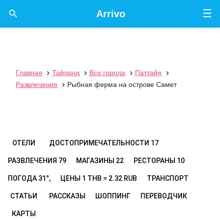
☰

Arrivo
Главная
Тайланд
Все города
Паттайя




Развлечения
Рыбная ферма на острове Самет

ОТЕЛИ
ДОСТОПРИМЕЧАТЕЛЬНОСТИ
17
РАЗВЛЕЧЕНИЯ
79
МАГАЗИНЫ
22
РЕСТОРАНЫ
10
ПОГОДА
31°,
ЦЕНЫ
1 THB = 2.32 RUB
ТРАНСПОРТ
СТАТЬИ
РАССКАЗЫ
ШОППИНГ
ПЕРЕВОДЧИК
КАРТЫ