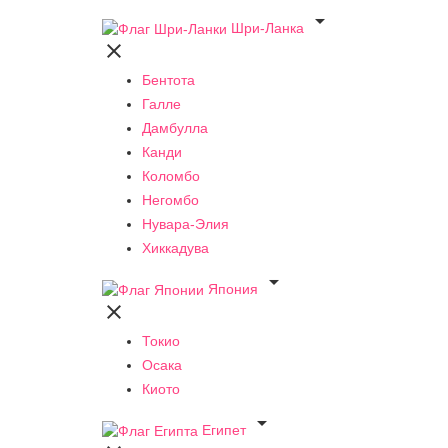

Шри-Ланка

Бентота
Галле
Дамбулла
Канди
Коломбо
Негомбо
Нувара-Элия
Хиккадува

Япония

Токио
Осака
Киото

Египет