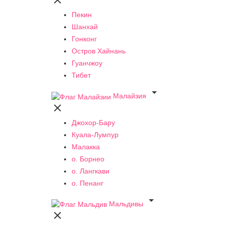

Пекин
Шанхай
Гонконг
Остров Хайнань
Гуанчжоу
Тибет

Малайзия

Джохор-Бару
Куала-Лумпур
Малакка
о. Борнео
о. Лангкави
о. Пенанг

Мальдивы
