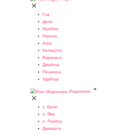

Гоа
Дели
Мумбаи
Керала
Агра
Калькутта
Варанаси
Джайпур
Ришикеш
Удайпур

Индонезия

о. Бали
о. Ява
о. Ломбок
Джакарта