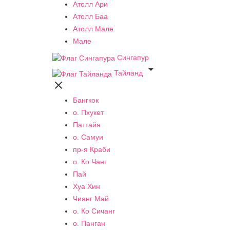
Атолл Ари
Атолл Баа
Атолл Мале
Мале
Сингапур

Тайланд

Бангкок
о. Пхукет
Паттайя
о. Самуи
пр-я Краби
о. Ко Чанг
Пай
Хуа Хин
Чианг Май
о. Ко Сичанг
о. Панган