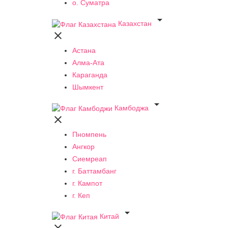
о. Суматра

Казахстан

Астана
Алма-Ата
Караганда
Шымкент

Камбоджа

Пномпень
Ангкор
Сиемреап
г. Баттамбанг
г. Кампот
г. Кеп

Китай