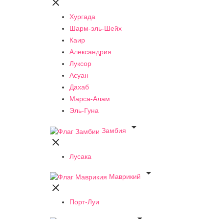

Хургада
Шарм-эль-Шейх
Каир
Александрия
Луксор
Асуан
Дахаб
Марса-Алам
Эль-Гуна

Замбия

Лусака

Маврикий

Порт-Луи
