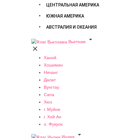
ЦЕНТРАЛЬНАЯ АМЕРИКА
ЮЖНАЯ АМЕРИКА
АВСТРАЛИЯ И ОКЕАНИЯ

Вьетнам

Ханой
Хошимин
Нячанг
Далат
Вунгтау
Сапа
Хюэ
г. Муйне
г. Хой Ан
о. Фукуок

Индия