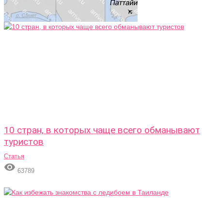
10 стран, в которых чаще всего обманывают
туристов
Статья

63789