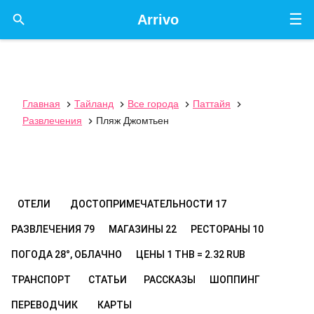
☰

Arrivo
Главная
Тайланд
Все города
Паттайя




Развлечения
Пляж Джомтьен

ОТЕЛИ
ДОСТОПРИМЕЧАТЕЛЬНОСТИ
17
РАЗВЛЕЧЕНИЯ
79
МАГАЗИНЫ
22
РЕСТОРАНЫ
10
ПОГОДА
28°, ОБЛАЧНО
ЦЕНЫ
1 THB = 2.32 RUB
ТРАНСПОРТ
СТАТЬИ
РАССКАЗЫ
ШОППИНГ
ПЕРЕВОДЧИК
КАРТЫ