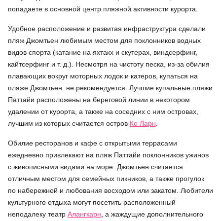
попадаете в основной центр пляжной активности курорта.
Удобное расположение и развитая инфраструктура сделали
пляж Джомтьен любимым местом для поклонников водных
видов спорта (катание на яхтакх и скутерах, виндсерфинг,
кайтсерфинг и т. д.). Несмотря на чистоту песка, из-за обилия
плавающих вокруг моторных лодок и катеров, купаться на
пляже Джомтьен
не рекомендуется. Лучшие купальные
пляжи
Паттайи
расположены на береговой линии в некотором
удалении от курорта, а также на соседних с ним островах,
лучшим из которых считается остров
Ко Ларн
.
Обилие ресторанов и кафе с открытыми террасами
ежедневно привлекают на пляж Паттайи поклонников ужинов
с живописными видами на море.
Джомтьен
считается
отличным местом для семейных пикников, а также прогулок
по набережной и любования восходом или закатом. Любители
культурного отдыха могут посетить расположенный
неподалеку театр
Алангкарн
, а жаждущие дополнительного