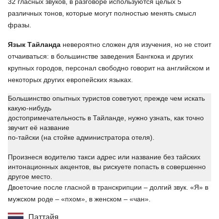
32 гласных звуков, в разговоре используются целых 5
различных тонов, которые могут полностью менять смысл
фразы.
Язык Тайланда
невероятно сложен для изучения, но не стоит
отчаиваться: в большинстве заведения Бангкока и других
крупных городов, персонал свободно говорит на английском и
некоторых других европейских языках.
Большинство опытных туристов советуют, прежде чем искать
какую-нибудь
достопримечательность в Тайланде, нужно узнать, как точно
звучит её название
по-тайски (на стойке администратора отеля).
Произнеся водителю такси адрес или название без тайских
интонационных акцентов, вы рискуете попасть в совершенно
другое место.
Двоеточие после гласной в транскрипции – долгий звук. «Я» в
мужском роде – «пхом», в женском – «чан».
Паттайя