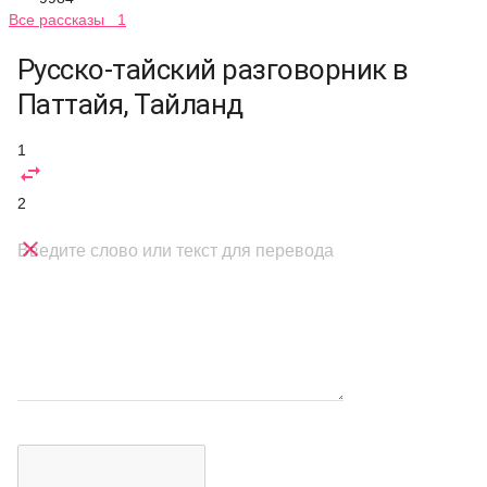
Все рассказы 1
Русско-тайский разговорник в
Паттайя, Тайланд
1

2

Введите слово или текст для перевода