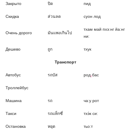
Закрыто
ปิด
пид
Скидка
ส่วนลด
суон лод
тхам май пхэ:нг йа:нг
Очень дорого
มันแพงเกินไป
ни:
Дешево
ถูก
тхук
Транспорт
Автобус
รถบัส
род
-
бас
Троллейбус
Машина
รถ
ча:у рот
Такси
รถแท็กซี่
тхэ́к си:
Остановка
หยุด
тьо:т