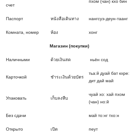
пхом (чан) кхо бин
счет
Паспорт
หนังสือเดินทาง
нангсуэ-деун-таанг
Комната, номер
ห้อง
хонг
Магазин (покупки)
Наличными
ด้วยเงินสด
ньён сод
тьа:й дуай бат кхре:
Карточкой
ชำระเงินด้วยบัตร
дит дай май
чуай хо: хай пхом
Упаковать
เก็บลงหีบ
(чан) но:й
Без сдачи
май то:нг тхо:н
Открыто
เปิด
пеут