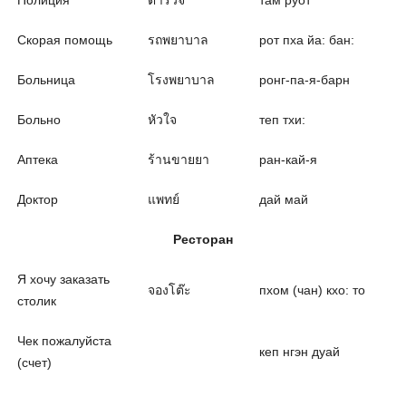
Полиция
ตำรวจ
там руот
Скорая помощь
รถพยาบาล
рот пха йа: бан:
Больница
โรงพยาบาล
ронг-па-я-барн
Больно
หัวใจ
теп тхи:
Аптека
ร้านขายยา
ран-кай-я
Доктор
แพทย์
дай май
Ресторан
Я хочу заказать
จองโต๊ะ
пхом (чан) кхо: то
столик
Чек пожалуйста
кеп нгэн дуай
(счет)