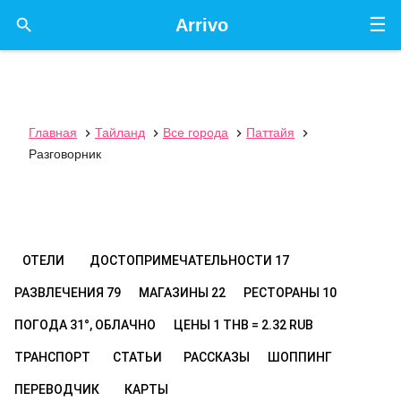
☰

Arrivo
Главная
Тайланд
Все города
Паттайя




Разговорник
ОТЕЛИ
ДОСТОПРИМЕЧАТЕЛЬНОСТИ
17
РАЗВЛЕЧЕНИЯ
79
МАГАЗИНЫ
22
РЕСТОРАНЫ
10
ПОГОДА
31°, ОБЛАЧНО
ЦЕНЫ
1 THB = 2.32 RUB
ТРАНСПОРТ
СТАТЬИ
РАССКАЗЫ
ШОППИНГ
ПЕРЕВОДЧИК
КАРТЫ