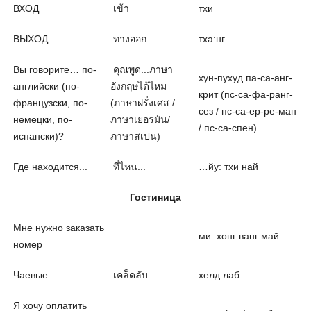
ВХОД
เข้า
тхи
ВЫХОД
ทางออก
тха:нг
Вы говорите… по-
คุณพูด...ภาษา
хун-пухуд па-са-анг-
английски (по-
อังกฤษได้ไหม
крит (пс-са-фа-ранг-
французски, по-
(ภาษาฝรั่งเศส /
сез / пс-са-ер-ре-ман
немецки, по-
ภาษาเยอรมัน/
/ пс-са-спен)
испански)?
ภาษาสเปน)
Где находится...
ที่ไหน...
…йу: тхи най
Гостиница
Мне нужно заказать
ми: хонг ванг май
номер
Чаевые
เคล็ดลับ
хелд лаб
Я хочу оплатить