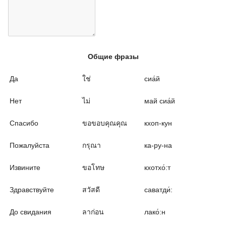
Общие фразы
Да
ใช่
сиа́й
Нет
ไม่
май сиа́й
Спасибо
ขอขอบคุณคุณ
кхоп-кун
Пожалуйста
กรุณา
ка-ру-на
Извините
ขอโทษ
кхотхо́:т
Здравствуйте
สวัสดี
саватди́:
До свидания
ลาก่อน
лако́:н