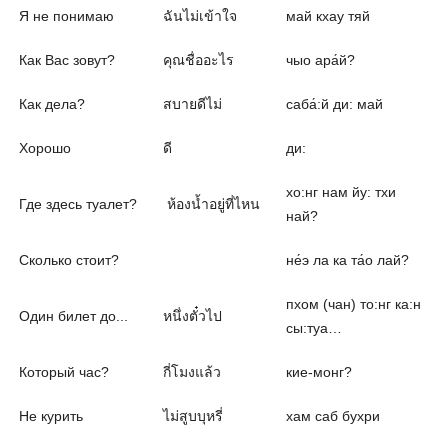
Я не понимаю
ฉันไม่เข้าใจ
май кхау тяй
Как Вас зовут?
คุณชื่ออะไร
чыо ара́й?
Как дела?
สบายดีไม่
саба́:й ди: май
Хорошо
ดี
ди:
хо:нг нам йу: тхи
Где здесь туалет?
ห้องน้ำอยู่ที่ไหน
най?
Сколько стоит?
не́э ла ка та́о лай?
пхом (чан) то:нг ка:н
Один билет до...
หนึ่งตั๋วไป
сы:туа…
Который час?
กี่โมงแล้ว
кие-монг?
Не курить
ไม่สูบบุหรี่
хам саб бухри