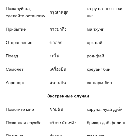
Пожалуйста,
ка ру на: тьо:т тхи:
กรุณาหยุด
сделайте остановку
ни:
Прибытие
การมาถึง
ма тхунг
Отправление
ขาออก
орк-пай
Поезд
รถไฟ
род-фай
Самолет
เครื่องบิน
креуанг бин
Аэропорт
สนามบิน
са-нарм-бин
Экстренные случаи
Помогите мне
ช่วยฉัน
каруна: чуай дуа́й
Пожарная служба
บริการดับเพลิง
брикар даб фелинг