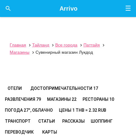
☰

Arrivo
Главная
Тайланд
Все города
Паттайя




Магазины
Сувенирный магазин Лукдод

ОТЕЛИ
ДОСТОПРИМЕЧАТЕЛЬНОСТИ
17
РАЗВЛЕЧЕНИЯ
79
МАГАЗИНЫ
22
РЕСТОРАНЫ
10
ПОГОДА
27°, ОБЛАЧНО
ЦЕНЫ
1 THB = 2.32 RUB
ТРАНСПОРТ
СТАТЬИ
РАССКАЗЫ
ШОППИНГ
ПЕРЕВОДЧИК
КАРТЫ