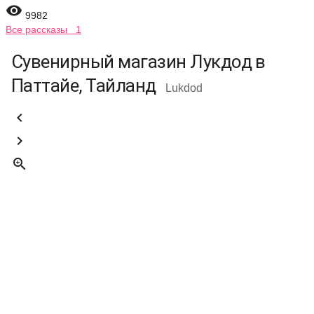

9982
Все рассказы 1
Сувенирный магазин Лукдод в
Паттайе, Тайланд
Lukdod


