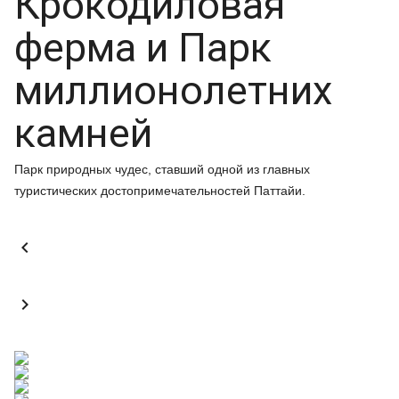
Крокодиловая
ферма и Парк
миллионолетних
камней
Парк природных чудес, ставший одной из главных
туристических достопримечательностей Паттайи.

