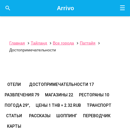
☰

Arrivo
Главная
Тайланд
Все города
Паттайя




Достопримечательности
ОТЕЛИ
ДОСТОПРИМЕЧАТЕЛЬНОСТИ
17
РАЗВЛЕЧЕНИЯ
79
МАГАЗИНЫ
22
РЕСТОРАНЫ
10
ПОГОДА
29°,
ЦЕНЫ
1 THB = 2.32 RUB
ТРАНСПОРТ
СТАТЬИ
РАССКАЗЫ
ШОППИНГ
ПЕРЕВОДЧИК
КАРТЫ