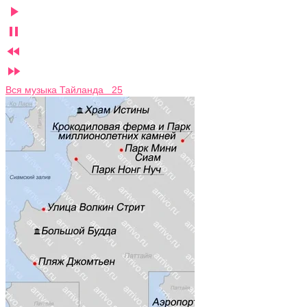




Вся музыка Тайланда 25