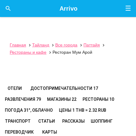
☰

Arrivo
Главная
Тайланд
Все города
Паттайя




Рестораны и кафе
Ресторан Мум Арой

ОТЕЛИ
ДОСТОПРИМЕЧАТЕЛЬНОСТИ
17
РАЗВЛЕЧЕНИЯ
79
МАГАЗИНЫ
22
РЕСТОРАНЫ
10
ПОГОДА
31°, ОБЛАЧНО
ЦЕНЫ
1 THB = 2.32 RUB
ТРАНСПОРТ
СТАТЬИ
РАССКАЗЫ
ШОППИНГ
ПЕРЕВОДЧИК
КАРТЫ