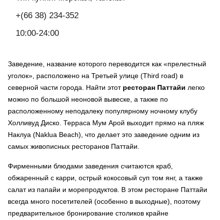
+(66 38) 234-352
10:00-24:00
Заведение, название которого переводится как «прелестный
уголок», расположено на Третьей улице (
T
hird road) в
северной части города. Найти этот
ресторан Паттайи
легко
можно по большой неоновой вывеске, а также по
расположенному неподалеку популярному ночному клубу
Холливуд Диско. Терраса Мум Арой выходит прямо на пляж
Наклуа (Naklua Beach), что делает это заведение одним из
самых живописных ресторанов Паттайи.
Фирменными блюдами заведения считаются краб,
обжаренный с карри, острый кокосовый суп том янг, а также
салат из папайи и морепродуктов. В этом ресторане Паттайи
всегда много посетителей (особенно в выходные), поэтому
предварительное бронирование столиков крайне