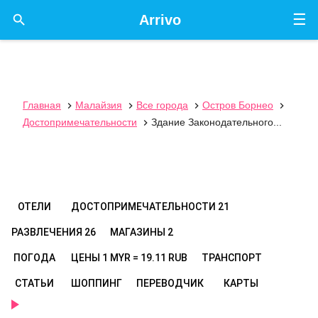
☰

Arrivo
Главная
Малайзия
Все города
Остров Борнео




Достопримечательности
Здание Законодательного...

ОТЕЛИ
ДОСТОПРИМЕЧАТЕЛЬНОСТИ
21
РАЗВЛЕЧЕНИЯ
26
МАГАЗИНЫ
2
ПОГОДА
ЦЕНЫ
1 MYR = 19.11 RUB
ТРАНСПОРТ
СТАТЬИ
ШОППИНГ
ПЕРЕВОДЧИК
КАРТЫ
