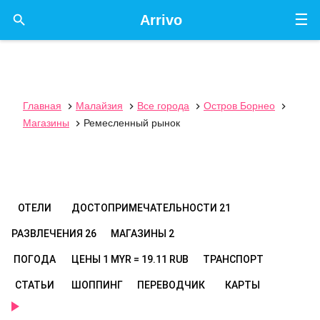
☰

Arrivo
Главная
Малайзия
Все города
Остров Борнео




Магазины
Ремесленный рынок

ОТЕЛИ
ДОСТОПРИМЕЧАТЕЛЬНОСТИ
21
РАЗВЛЕЧЕНИЯ
26
МАГАЗИНЫ
2
ПОГОДА
ЦЕНЫ
1 MYR = 19.11 RUB
ТРАНСПОРТ
СТАТЬИ
ШОППИНГ
ПЕРЕВОДЧИК
КАРТЫ
