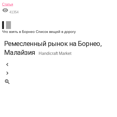
Статья

41354
Что взять в Борнео
Список вещей в дорогу
Ремесленный рынок на Борнео,
Малайзия
Handicraft Market


