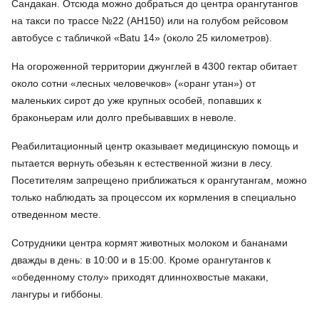
Сандакан. Отсюда можно добраться до центра орангутангов
на такси по трассе №22 (АН150) или на голубом рейсовом
автобусе с табличкой «Batu 14» (около 25 километров).
На огороженной территории джунглей в 4300 гектар обитает
около сотни «лесных человечков» («оранг утан») от
маленьких сирот до уже крупных особей, попавших к
браконьерам или долго пребывавших в неволе.
Реабилитационный центр оказывает медицинскую помощь и
пытается вернуть обезьян к естественной жизни в лесу.
Посетителям запрещено приближаться к орангутангам, можно
только наблюдать за процессом их кормления в специально
отведенном месте.
Сотрудники центра кормят животных молоком и бананами
дважды в день: в 10:00 и в 15:00. Кроме орангутангов к
«обеденному столу» приходят длиннохвостые макаки,
лангуры и гиббоны.