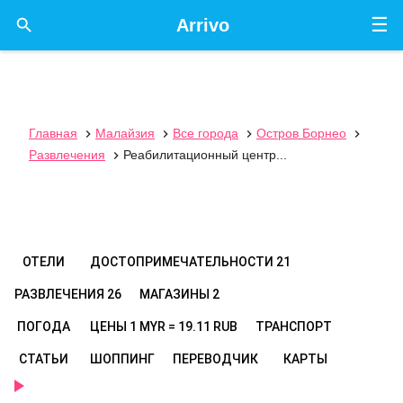
☰

Arrivo
Главная
Малайзия
Все города
Остров Борнео




Развлечения
Реабилитационный центр...

ОТЕЛИ
ДОСТОПРИМЕЧАТЕЛЬНОСТИ
21
РАЗВЛЕЧЕНИЯ
26
МАГАЗИНЫ
2
ПОГОДА
ЦЕНЫ
1 MYR = 19.11 RUB
ТРАНСПОРТ
СТАТЬИ
ШОППИНГ
ПЕРЕВОДЧИК
КАРТЫ
