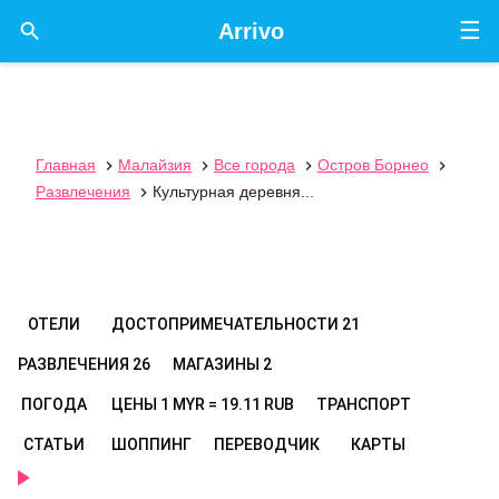
☰

Arrivo
Главная
Малайзия
Все города
Остров Борнео




Развлечения
Культурная деревня...

ОТЕЛИ
ДОСТОПРИМЕЧАТЕЛЬНОСТИ
21
РАЗВЛЕЧЕНИЯ
26
МАГАЗИНЫ
2
ПОГОДА
ЦЕНЫ
1 MYR = 19.11 RUB
ТРАНСПОРТ
СТАТЬИ
ШОППИНГ
ПЕРЕВОДЧИК
КАРТЫ
