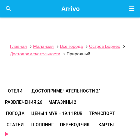
☰

Arrivo
Главная
Малайзия
Все города
Остров Борнео




Достопримечательности
Природный...

ОТЕЛИ
ДОСТОПРИМЕЧАТЕЛЬНОСТИ
21
РАЗВЛЕЧЕНИЯ
26
МАГАЗИНЫ
2
ПОГОДА
ЦЕНЫ
1 MYR = 19.11 RUB
ТРАНСПОРТ
СТАТЬИ
ШОППИНГ
ПЕРЕВОДЧИК
КАРТЫ
