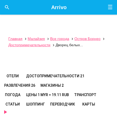
☰

Arrivo
Главная
Малайзия
Все города
Остров Борнео




Достопримечательности
Дворец белых...

ОТЕЛИ
ДОСТОПРИМЕЧАТЕЛЬНОСТИ
21
РАЗВЛЕЧЕНИЯ
26
МАГАЗИНЫ
2
ПОГОДА
ЦЕНЫ
1 MYR = 19.11 RUB
ТРАНСПОРТ
СТАТЬИ
ШОППИНГ
ПЕРЕВОДЧИК
КАРТЫ
