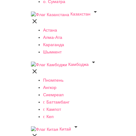
о. Суматра

Казахстан

Астана
Алма-Ата
Караганда
Шымкент

Камбоджа

Пномпень
Ангкор
Сиемреап
г. Баттамбанг
г. Кампот
г. Кеп

Китай