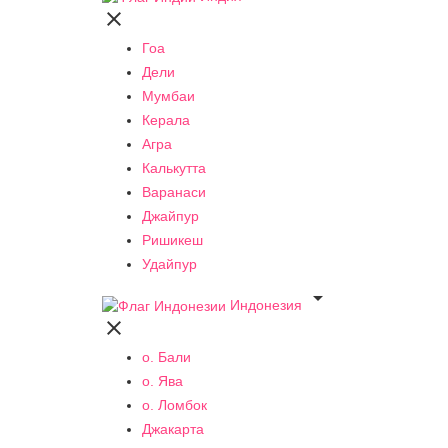

Гоа
Дели
Мумбаи
Керала
Агра
Калькутта
Варанаси
Джайпур
Ришикеш
Удайпур

Индонезия

о. Бали
о. Ява
о. Ломбок
Джакарта