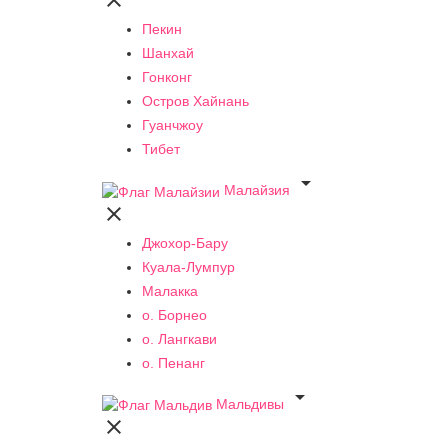

Пекин
Шанхай
Гонконг
Остров Хайнань
Гуанчжоу
Тибет

Малайзия

Джохор-Бару
Куала-Лумпур
Малакка
о. Борнео
о. Лангкави
о. Пенанг

Мальдивы
