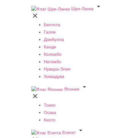

Шри-Ланка

Бентота
Галле
Дамбулла
Канди
Коломбо
Негомбо
Нувара-Элия
Хиккадува

Япония

Токио
Осака
Киото

Египет