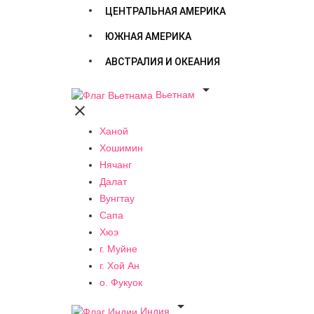
ЦЕНТРАЛЬНАЯ АМЕРИКА
ЮЖНАЯ АМЕРИКА
АВСТРАЛИЯ И ОКЕАНИЯ

Вьетнам

Ханой
Хошимин
Нячанг
Далат
Вунгтау
Сапа
Хюэ
г. Муйне
г. Хой Ан
о. Фукуок

Индия