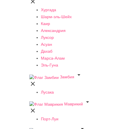

Хургада
Шарм-эль-Шейх
Каир
Александрия
Луксор
Асуан
Дахаб
Марса-Алам
Эль-Гуна

Замбия

Лусака

Маврикий

Порт-Луи
