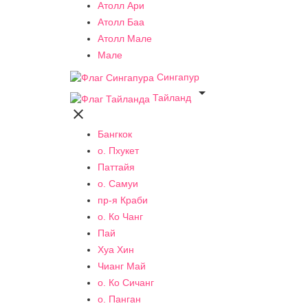
Атолл Ари
Атолл Баа
Атолл Мале
Мале
Сингапур

Тайланд

Бангкок
о. Пхукет
Паттайя
о. Самуи
пр-я Краби
о. Ко Чанг
Пай
Хуа Хин
Чианг Май
о. Ко Сичанг
о. Панган