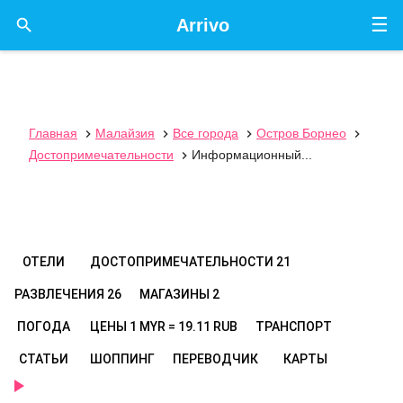
☰

Arrivo
Главная
Малайзия
Все города
Остров Борнео




Достопримечательности
Информационный...

ОТЕЛИ
ДОСТОПРИМЕЧАТЕЛЬНОСТИ
21
РАЗВЛЕЧЕНИЯ
26
МАГАЗИНЫ
2
ПОГОДА
ЦЕНЫ
1 MYR = 19.11 RUB
ТРАНСПОРТ
СТАТЬИ
ШОППИНГ
ПЕРЕВОДЧИК
КАРТЫ
