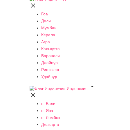

Гоа
Дели
Мумбаи
Керала
Агра
Калькутта
Варанаси
Джайпур
Ришикеш
Удайпур

Индонезия

о. Бали
о. Ява
о. Ломбок
Джакарта