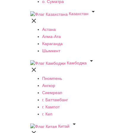
о. Суматра

Казахстан

Астана
Алма-Ата
Караганда
Шымкент

Камбоджа

Пномпень
Ангкор
Сиемреап
г. Баттамбанг
г. Кампот
г. Кеп

Китай