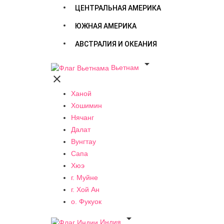
ЦЕНТРАЛЬНАЯ АМЕРИКА
ЮЖНАЯ АМЕРИКА
АВСТРАЛИЯ И ОКЕАНИЯ

Вьетнам

Ханой
Хошимин
Нячанг
Далат
Вунгтау
Сапа
Хюэ
г. Муйне
г. Хой Ан
о. Фукуок

Индия