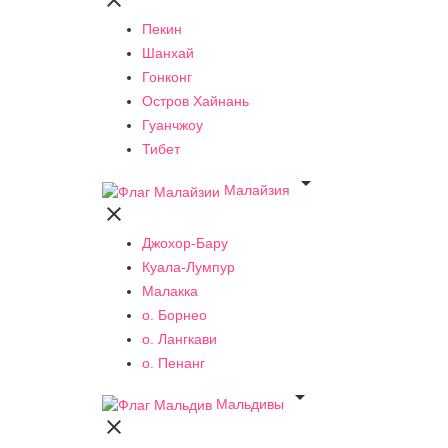

Пекин
Шанхай
Гонконг
Остров Хайнань
Гуанчжоу
Тибет

Малайзия

Джохор-Бару
Куала-Лумпур
Малакка
о. Борнео
о. Лангкави
о. Пенанг

Мальдивы
