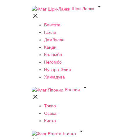

Шри-Ланка

Бентота
Галле
Дамбулла
Канди
Коломбо
Негомбо
Нувара-Элия
Хиккадува

Япония

Токио
Осака
Киото

Египет