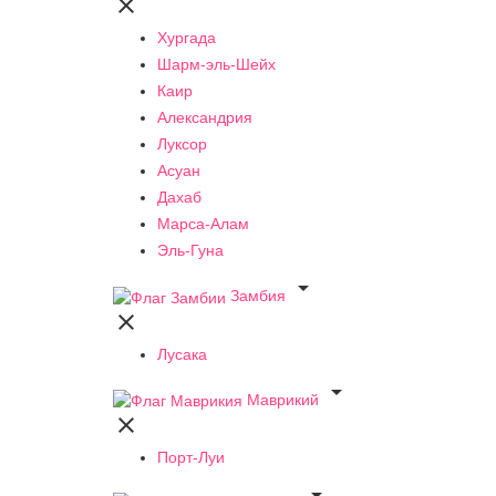

Хургада
Шарм-эль-Шейх
Каир
Александрия
Луксор
Асуан
Дахаб
Марса-Алам
Эль-Гуна

Замбия

Лусака

Маврикий

Порт-Луи
