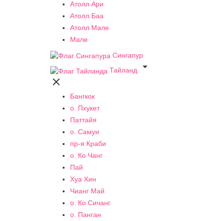
Атолл Ари
Атолл Баа
Атолл Мале
Мале
Сингапур

Тайланд

Бангкок
о. Пхукет
Паттайя
о. Самуи
пр-я Краби
о. Ко Чанг
Пай
Хуа Хин
Чианг Май
о. Ко Сичанг
о. Панган