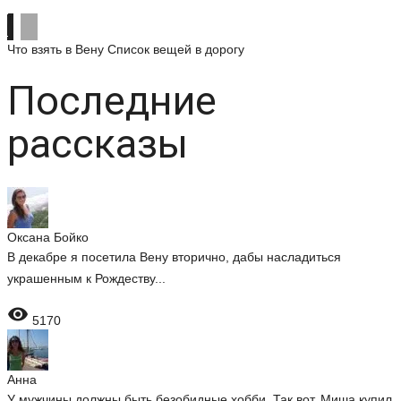
Что взять в Вену
Список вещей в дорогу
Последние
рассказы
Оксана Бойко
В декабре я посетила Вену вторично, дабы насладиться
украшенным к Рождеству...

5170
Анна
У мужчины должны быть безобидные хобби. Так вот, Миша купил