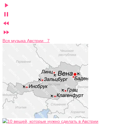




Вся музыка Австрии 7