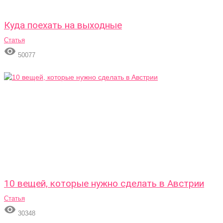
Куда поехать на выходные
Статья

50077
10 вещей, которые нужно сделать в Австрии
Статья

30348