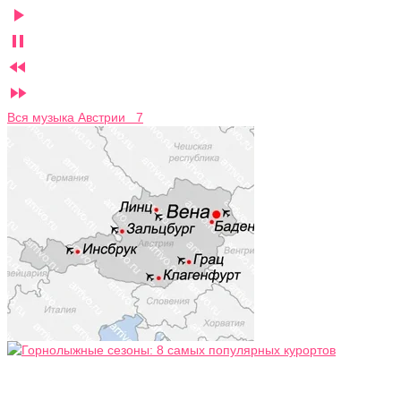




Вся музыка Австрии 7