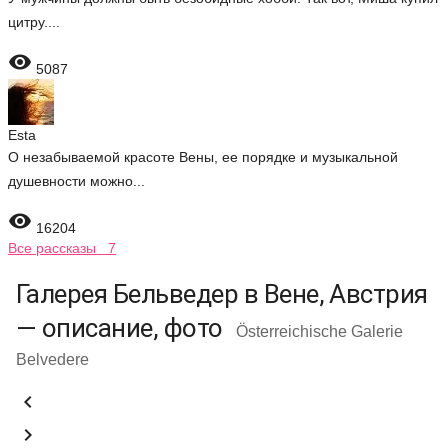
цитру....

5087
Esta
О незабываемой красоте Вены, ее порядке и музыкальной
душевности можно...

16204
Все рассказы 7
Галерея Бельведер в Вене, Австрия
— описание, фото
Österreichische Galerie
Belvedere

