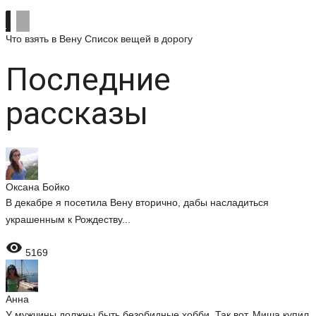
Что взять в Вену
Список вещей в дорогу
Последние
рассказы
Оксана Бойко
В декабре я посетила Вену вторично, дабы насладиться
украшенным к Рождеству...

5169
Анна
У мужчины должны быть безобидные хобби. Так вот, Миша купил