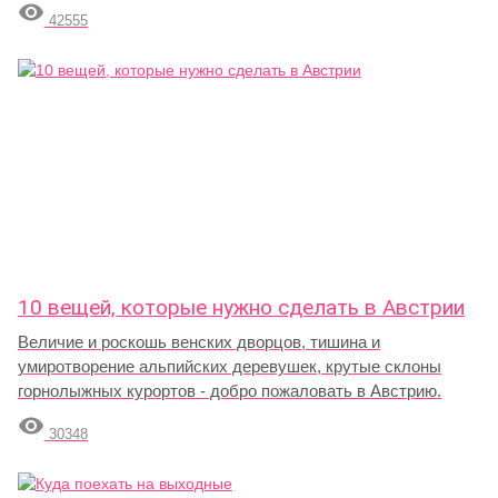

42555
10 вещей, которые нужно сделать в Австрии
Величие и роскошь венских дворцов, тишина и
умиротворение альпийских деревушек, крутые склоны
горнолыжных курортов - добро пожаловать в Австрию.

30348