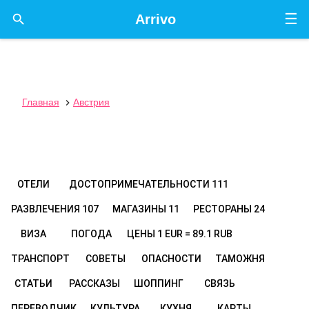
☰

Arrivo
Главная
Австрия

ОТЕЛИ
ДОСТОПРИМЕЧАТЕЛЬНОСТИ
111
РАЗВЛЕЧЕНИЯ
107
МАГАЗИНЫ
11
РЕСТОРАНЫ
24
ВИЗА
ПОГОДА
ЦЕНЫ
1 EUR = 89.1 RUB
ТРАНСПОРТ
СОВЕТЫ
ОПАСНОСТИ
ТАМОЖНЯ
СТАТЬИ
РАССКАЗЫ
ШОППИНГ
СВЯЗЬ
ПЕРЕВОДЧИК
КУЛЬТУРА
КУХНЯ
КАРТЫ