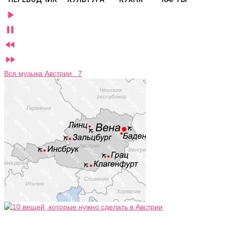




Вся музыка Австрии 7