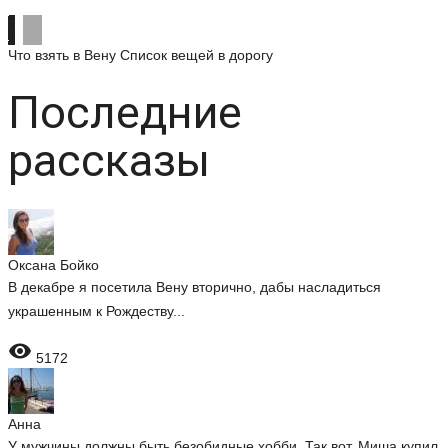
Что взять в Вену
Список вещей в дорогу
Последние
рассказы
Оксана Бойко
В декабре я посетила Вену вторично, дабы насладиться
украшенным к Рождеству...

5172
Анна
У мужчины должны быть безобидные хобби. Так вот, Миша купил