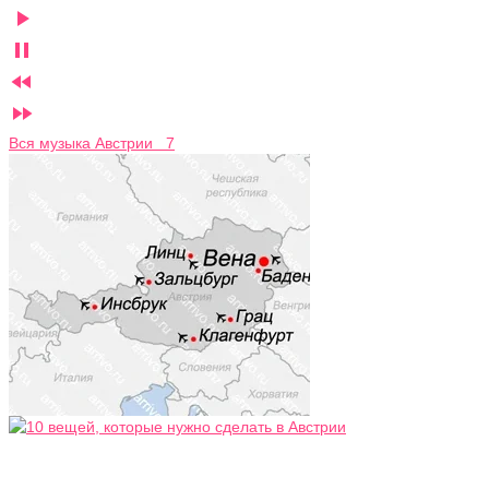




Вся музыка Австрии 7