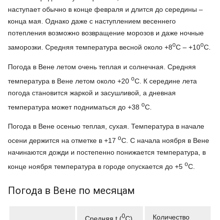
наступает обычно в конце февраля и длится до середины –
конца мая. Однако даже с наступлением весеннего
потепления возможно возвращение морозов и даже ночные
o
o
заморозки. Средняя температура весной около +8
C – +10
C.
Погода в Вене летом очень теплая и солнечная. Средняя
o
температура в Вене летом около +20
C. К середине лета
погода становится жаркой и засушливой, а дневная
o
температура может подниматься до +38
C.
Погода в Вене осенью теплая, сухая. Температура в начале
o
осени держится на отметке в +17
C. С начала ноября в Вене
начинаются дожди и постепенно понижается температура, в
o
конце ноября температура в городе опускается до +5
C.
Погода в Вене по месяцам
0
Количество
Средняя t
(
С)