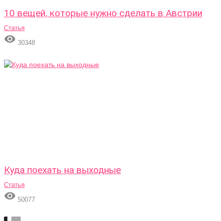
10 вещей, которые нужно сделать в Австрии
Статья

30348
Куда поехать на выходные
Статья

50077